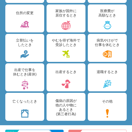
令和6年度 決算概要および保健事業報告
家族が国外に
医療費が
住所の変更
居住するとき
高額なとき
2025年05月09日
INFO
健康保険組合事務所移転について
2025年03月03日
立替払いを
やむを得ず海外で
病気やけがで
重要
したとき
受診したとき
仕事を休むとき
令和7年度 保健事業計画について
2025年03月03日
重要
令和7年度 予算のお知らせ
出産で仕事を
出産するとき
退職するとき
休むとき(産休)
2024年09月02日
重要
令和5年度 決算概要および保健事業報告
傷病の原因が
亡くなったとき
その他
2024年05月23日
重要
他の人や物に
あるとき
現行カード型健康保険証は、令和6年12月2日に廃止
(第三者行為)
(新規発行・再発行)
2024年03月01日
重要