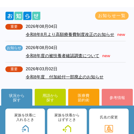
お知らせ一覧
2026年08月04日
重要
令和8年8月より高額療養費制度改正のお知らせ
new
2026年08月04日
お知らせ
令和8年度の被扶養者確認調査について
new
2026年03月02日
重要
令和8年度 付加給付一部廃止のお知らせ
2026年03月02日
重要
状況から
用語から
医療費
参考情報
令和8年度 保健事業計画について
探す
探す
節約術
2026年03月02日
重要
家族を扶養に
家族を扶養から
氏名の変更
令和8年度 予算のお知らせ
入れるとき
はずすとき
2025年09月01日
重要