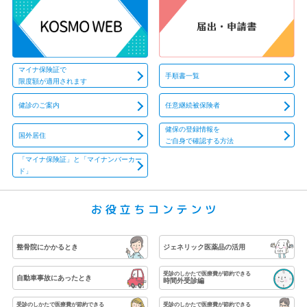
令和6年度 保健事業計画について
2024年03月01日
重要
令和6年度 予算のお知らせ
マイナ保険証で
手順書一覧
限度額が適用されます
2024年01月31日
INFO
健診のご案内
任意継続被保険者
マイナ保険証をご利用ください!
健保の登録情報を
国外居住
ご自身で確認する方法
2023年10月05日
重要
「マイナ保険証」と「マイナンバーカー
令和5年度の健康保険被扶養者資格調査(Web検認)実
ド」
施について
2023年10月02日
重要
インフルエンザ予防接種費用補助の件
整骨院にかかるとき
ジェネリック医薬品の活用
2023年09月01日
重要
令和4年度 決算概要および保健事業報告
受診のしかたで医療費が節約できる
自動車事故にあったとき
時間外受診編
2023年03月23日
重要
受診のしかたで医療費が節約できる
受診のしかたで医療費が節約できる