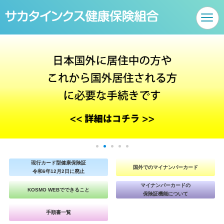
ページ内を移動するためのリンクです。
サイト内の主なカテゴリメニューへ移動します
このページの本文へ移動します
現行カード型健康保険証
国外でのマイナンバーカード
令和6年12月2日に廃止
マイナンバーカードの
KOSMO WEBでできること
保険証機能について
手順書一覧