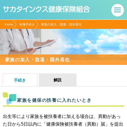
現在表示しているページの位置です。
ページ内を移動するためのリンクです。
サイト内の主なカテゴリメニューへ移動します
このページの本文へ移動します
Home
各種手続き
家族の加入・脱退・国外居住
家族の加入・脱退・国外居住
解説
手続き
家族を健保の扶養に入れたいとき
出生等により家族を被扶養者に加える場合は、
異動があっ
た日から5日以内に
「健康保険被扶養者（異動）届」を提出