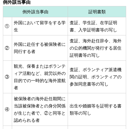
例外該当事由
例外該当事由
証明書類
外国において留学をする学
査証、学生証、在学証明
①
生
書、入学証明書等の写し
査証、海外赴任辞令、海外
外国に赴任する被保険者に
②
の公的機関が発行する居住
同行する者
証明書等の写し
観光、保養またはボランテ
査証、ボランティア派遣機
ィア活動など、就労以外の
③
関の証明、ボランティアの
目的での一時的な海外渡航
参加同意書等の写し
者
被保険者の海外赴任期間に
当該被保険者との身分関係
出生や婚姻等を証明する書
④
が生じた者で、②と同等と
類等の写し
認められる者