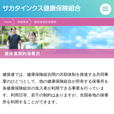
現在表示しているページの位置です。
ページ内を移動するためのリンクです。
サイト内の主なカテゴリメニューへ移動します
このページの本文へ移動します
Home
保健事業
健保連契約保養所
健保連契約保養所
健保連では、健康保険組合間の共助体制を推進する共同事
業のひとつとして、他の健康保険組合が所有する保養所を
各健康保険組合の加入者が利用できる事業を行っていま
す。利用日等、若干の制約はありますが、全国各地の保養
所を利用することができます。