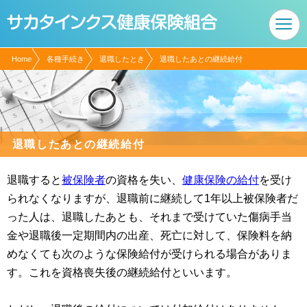
現在表示しているページの位置です。
ページ内を移動するためのリンクです。
サイト内の主なカテゴリメニューへ移動します
このページの本文へ移動します
Home
各種手続き
退職したとき
退職したあとの継続給付
退職したあとの継続給付
退職すると
被保険者
の資格を失い、
健康保険の給付
を受け
られなくなりますが、退職前に継続して1年以上被保険者だ
った人は、退職したあとも、それまで受けていた傷病手当
金や退職後一定期間内の出産、死亡に対して、保険料を納
めなくても次のような保険給付が受けられる場合がありま
す。これを資格喪失後の継続給付といいます。