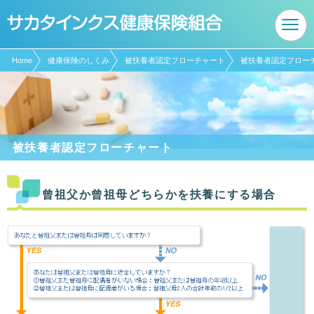
現在表示しているページの位置です。
ページ内を移動するためのリンクです。
サイト内の主なカテゴリメニューへ移動します
このページの本文へ移動します
Home
健康保険のしくみ
被扶養者認定フローチャート
被扶養者認定フロー
被扶養者認定フローチャート
曾祖父か曾祖母どちらかを扶養にする場合